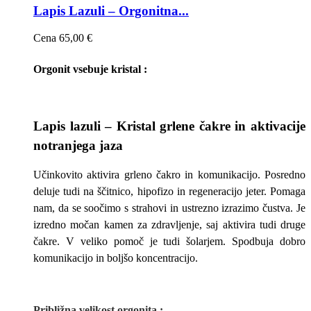
Lapis Lazuli – Orgonitna...
Cena
65,00 €
Orgonit vsebuje kristal :
Lapis lazuli – Kristal grlene čakre in aktivacije
notranjega jaza
Učinkovito aktivira grleno čakro in komunikacijo. Posredno
deluje tudi na ščitnico, hipofizo in regeneracijo jeter. Pomaga
nam, da se soočimo s strahovi in ustrezno izrazimo čustva. Je
izredno močan kamen za zdravljenje, saj aktivira tudi druge
čakre. V veliko pomoč je tudi šolarjem. Spodbuja dobro
komunikacijo in boljšo koncentracijo.
Približna v
elikost
orgonita
: