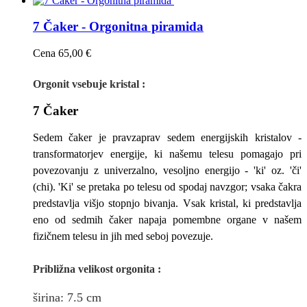
7 Čaker - Orgonitna piramida
Cena
65,00 €
Orgonit vsebuje kristal :
7 Čaker
Sedem čaker je pravzaprav sedem energijskih kristalov -
transformatorjev energije, ki našemu telesu pomagajo pri
povezovanju z univerzalno, vesoljno energijo - 'ki' oz. 'či'
(chi). 'Ki' se pretaka po telesu od spodaj navzgor; vsaka čakra
predstavlja višjo stopnjo bivanja. Vsak kristal, ki predstavlja
eno od sedmih čaker napaja pomembne organe v našem
fizičnem telesu in jih med seboj povezuje.
Približna v
elikost
orgonita
:
širina
: 7.5
cm