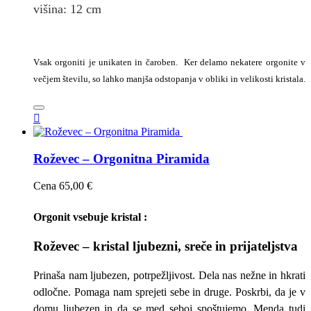
višina: 12
cm
Vsak orgoniti je unikaten in čaroben. Ker delamo nekatere orgonite v
večjem številu, so lahko manjša odstopanja v obliki in velikosti kristala.

Roževec – Orgonitna Piramida
Cena
65,00 €
Orgonit vsebuje kristal :
Roževec – kristal ljubezni, sreče in prijateljstva
Prinaša nam ljubezen, potrpežljivost. Dela nas nežne in hkrati
odločne. Pomaga nam sprejeti sebe in druge. Poskrbi, da je v
domu ljubezen in da se med seboj spoštujemo. Menda tudi