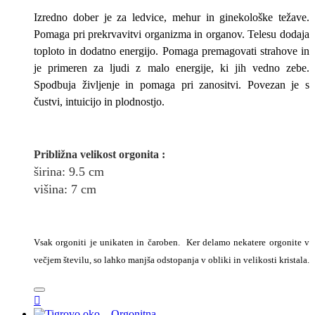
Izredno dober je za ledvice, mehur in ginekološke težave.
Pomaga pri prekrvavitvi organizma in organov. Telesu dodaja
toploto in dodatno energijo. Pomaga premagovati strahove in
je primeren za ljudi z malo energije, ki jih vedno zebe.
Spodbuja življenje in pomaga pri zanositvi. Povezan je s
čustvi, intuicijo in plodnostjo.
Približna v
elikost
orgonita
:
širina
: 9.5
cm
višina:
7
cm
Vsak orgoniti je unikaten in čaroben. Ker delamo nekatere orgonite v
večjem številu, so lahko manjša odstopanja v obliki in velikosti kristala.
