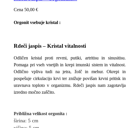
Cena
50,00 €
Orgonit vsebuje kristal :
Rdeči jaspis – Kristal vitalnosti
Odličen kristal proti revmi, putiki, artritisu in sinusitisu.
Pomaga pri vseh vnetjih in krepi imunski sistem in vitalnost.
Odlično vpliva tudi na jetra, žolč in mehur. Okrepi in
pospešuje cirkulacijo krvi ter znižuje povišan krvni pritisk in
uravnava toploto v organizmu. Rdeči jaspis nam zagotavlja
izredno močno zaščito.
Približna v
elikost
orgonita
:
širina
: 5
cm
višina: 5
cm