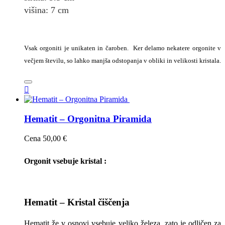
višina:
7
cm
Vsak orgoniti je unikaten in čaroben. Ker delamo nekatere orgonite v
večjem številu, so lahko manjša odstopanja v obliki in velikosti kristala.

Hematit – Orgonitna Piramida
Cena
50,00 €
Orgonit vsebuje kristal :
Hematit – Kristal čiščenja
Hematit že v osnovi vsebuje veliko železa, zato je odličen za