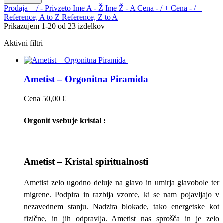
Prodaja + / -
Privzeto
Ime A - Ž
Ime Ž - A
Cena - / +
Cena - / +
Reference, A to Z
Reference, Z to A
Prikazujem 1-20 od 23 izdelkov
Aktivni filtri
Ametist – Orgonitna Piramida
Cena
50,00 €
Orgonit vsebuje kristal :
Ametist – Kristal spiritualnosti
Ametist zelo ugodno deluje na glavo in umirja glavobole ter
migrene. Podpira in razbija vzorce, ki se nam pojavljajo v
nezavednem stanju. Nadzira blokade, tako energetske kot
fizične, in jih odpravlja. Ametist nas sprošča in je zelo