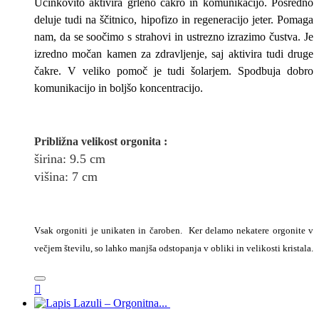
Učinkovito aktivira grleno čakro in komunikacijo. Posredno
deluje tudi na ščitnico, hipofizo in regeneracijo jeter. Pomaga
nam, da se soočimo s strahovi in ustrezno izrazimo čustva. Je
izredno močan kamen za zdravljenje, saj aktivira tudi druge
čakre. V veliko pomoč je tudi šolarjem. Spodbuja dobro
komunikacijo in boljšo koncentracijo.
Približna v
elikost
orgonita
:
širina
: 9.5
cm
višina:
7
cm
Vsak orgoniti je unikaten in čaroben. Ker delamo nekatere orgonite v
večjem številu, so lahko manjša odstopanja v obliki in velikosti kristala.
