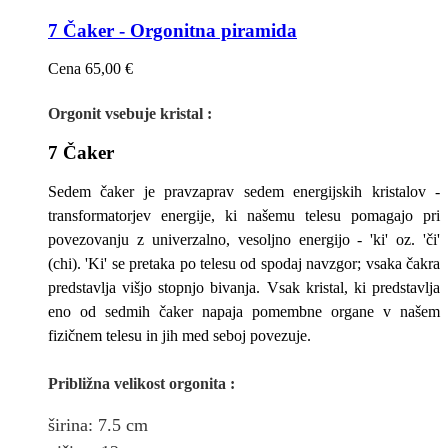
7 Čaker - Orgonitna piramida
Cena
65,00 €
Orgonit vsebuje kristal :
7 Čaker
Sedem čaker je pravzaprav sedem energijskih kristalov -
transformatorjev energije, ki našemu telesu pomagajo pri
povezovanju z univerzalno, vesoljno energijo - 'ki' oz. 'či'
(chi). 'Ki' se pretaka po telesu od spodaj navzgor; vsaka čakra
predstavlja višjo stopnjo bivanja. Vsak kristal, ki predstavlja
eno od sedmih čaker napaja pomembne organe v našem
fizičnem telesu in jih med seboj povezuje.
Približna v
elikost
orgonita
:
širina
: 7.5
cm