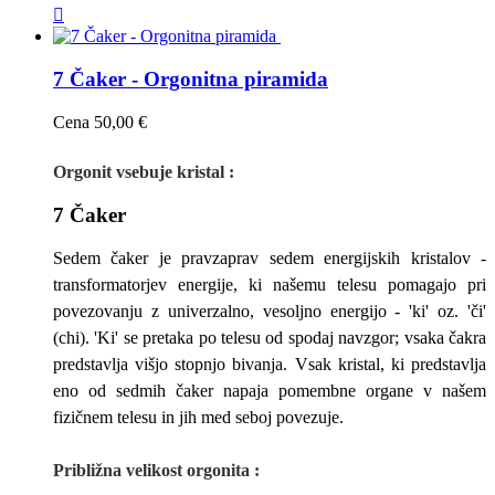

7 Čaker - Orgonitna piramida
Cena
50,00 €
Orgonit vsebuje kristal :
7 Čaker
Sedem čaker je pravzaprav sedem energijskih kristalov -
transformatorjev energije, ki našemu telesu pomagajo pri
povezovanju z univerzalno, vesoljno energijo - 'ki' oz. 'či'
(chi). 'Ki' se pretaka po telesu od spodaj navzgor; vsaka čakra
predstavlja višjo stopnjo bivanja. Vsak kristal, ki predstavlja
eno od sedmih čaker napaja pomembne organe v našem
fizičnem telesu in jih med seboj povezuje.
Približna v
elikost
orgonita
: