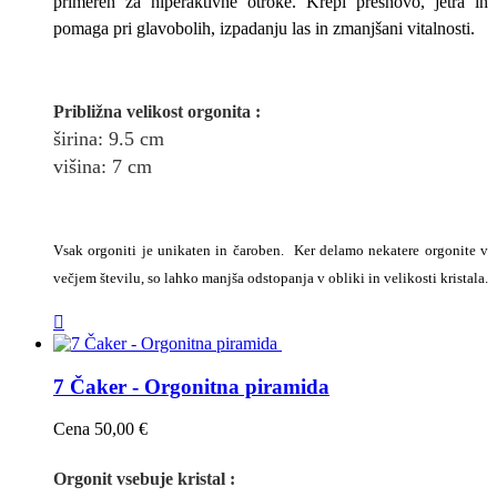
primeren za hiperaktivne otroke. Krepi presnovo, jetra in
pomaga pri glavobolih, izpadanju las in zmanjšani vitalnosti.
Približna v
elikost
orgonita
:
širina
: 9.5
cm
višina:
7
cm
Vsak orgoniti je unikaten in čaroben. Ker delamo nekatere orgonite v
večjem številu, so lahko manjša odstopanja v obliki in velikosti kristala.

7 Čaker - Orgonitna piramida
Cena
50,00 €
Orgonit vsebuje kristal :