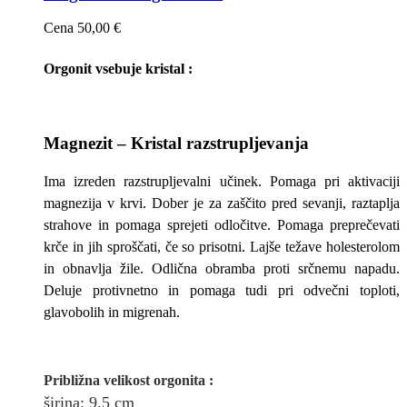
Cena
50,00 €
Orgonit vsebuje kristal :
Magnezit – Kristal razstrupljevanja
Ima izreden razstrupljevalni učinek. Pomaga pri aktivaciji
magnezija v krvi. Dober je za zaščito pred sevanji, raztaplja
strahove in pomaga sprejeti odločitve. Pomaga preprečevati
krče in jih sproščati, če so prisotni. Lajše težave holesterolom
in obnavlja žile. Odlična obramba proti srčnemu napadu.
Deluje protivnetno in pomaga tudi pri odvečni toploti,
glavobolih in migrenah.
Približna v
elikost
orgonita
:
širina
: 9.5
cm