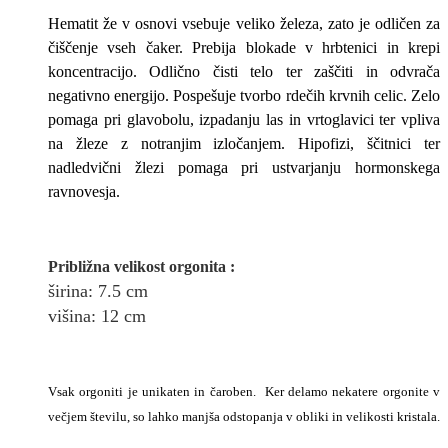
Hematit že v osnovi vsebuje veliko železa, zato je odličen za
čiščenje vseh čaker. Prebija blokade v hrbtenici in krepi
koncentracijo. Odlično čisti telo ter zaščiti in odvrača
negativno energijo. Pospešuje tvorbo rdečih krvnih celic. Zelo
pomaga pri glavobolu, izpadanju las in vrtoglavici ter vpliva
na žleze z notranjim izločanjem. Hipofizi, ščitnici ter
nadledvični žlezi pomaga pri ustvarjanju hormonskega
ravnovesja.
Približna v
elikost
orgonita
:
širina
: 7.5
cm
višina: 12
cm
Vsak orgoniti je unikaten in čaroben. Ker delamo nekatere orgonite v
večjem številu, so lahko manjša odstopanja v obliki in velikosti kristala.