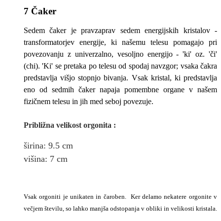
7 Čaker
Sedem čaker je pravzaprav sedem energijskih kristalov -
transformatorjev energije, ki našemu telesu pomagajo pri
povezovanju z univerzalno, vesoljno energijo - 'ki' oz. 'či'
(chi). 'Ki' se pretaka po telesu od spodaj navzgor; vsaka čakra
predstavlja višjo stopnjo bivanja. Vsak kristal, ki predstavlja
eno od sedmih čaker napaja pomembne organe v našem
fizičnem telesu in jih med seboj povezuje.
Približna v
elikost
orgonita
:
širina
: 9.5
cm
višina:
7
cm
Vsak orgoniti je unikaten in čaroben. Ker delamo nekatere orgonite v
večjem številu, so lahko manjša odstopanja v obliki in velikosti kristala.