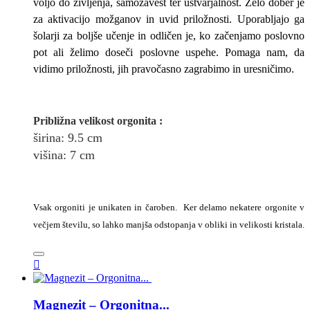
voljo do življenja, samozavest ter ustvarjalnost. Zelo dober je
za aktivacijo možganov in uvid priložnosti. Uporabljajo ga
šolarji za boljše učenje in odličen je, ko začenjamo poslovno
pot ali želimo doseči poslovne uspehe. Pomaga nam, da
vidimo priložnosti, jih pravočasno zagrabimo in uresničimo.
Približna v
elikost
orgonita
:
širina
: 9.5
cm
višina:
7
cm
Vsak orgoniti je unikaten in čaroben. Ker delamo nekatere orgonite v
večjem številu, so lahko manjša odstopanja v obliki in velikosti kristala.

Magnezit – Orgonitna...