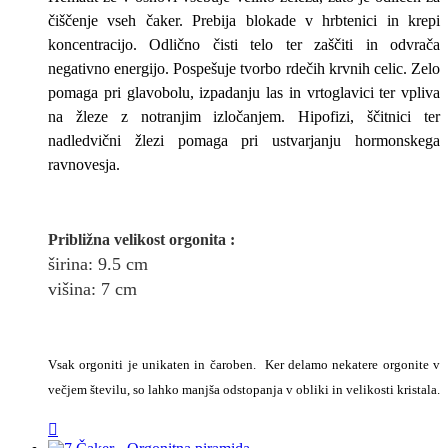
čiščenje vseh čaker. Prebija blokade v hrbtenici in krepi
koncentracijo. Odlično čisti telo ter zaščiti in odvrača
negativno energijo. Pospešuje tvorbo rdečih krvnih celic. Zelo
pomaga pri glavobolu, izpadanju las in vrtoglavici ter vpliva
na žleze z notranjim izločanjem. Hipofizi, ščitnici ter
nadledvični žlezi pomaga pri ustvarjanju hormonskega
ravnovesja.
Približna v
elikost
orgonita
:
širina
: 9.5
cm
višina:
7
cm
Vsak orgoniti je unikaten in čaroben. Ker delamo nekatere orgonite v
večjem številu, so lahko manjša odstopanja v obliki in velikosti kristala.
