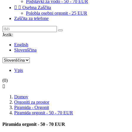
Podstavki za vodo - 50 - 70 EUR


Osebna Zaščita
Polobla osebni orgonit - 25 EUR
Zaščita za telefone
Jezik:
English
Slovenščina
Vpis
(0)

Domov
Orgoniti za prostor
Piramida - Orgonit
Piramida orgonit - 50 - 70 EUR
Piramida orgonit - 50 - 70 EUR