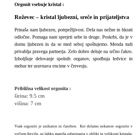
Orgonit vsebuje kristal :
Roževec – kristal ljubezni, sreče in prijateljstva
Prinaša nam ljubezen, potrpežljivost. Dela nas nežne in hkrati
odločne. Pomaga nam sprejeti sebe in druge. Poskrbi, da je v
domu ljubezen in da se med seboj spoštujemo. Menda tudi
privablja pravega partnerja. Zelo dobro deluje na srčno čakro.
Izboljšuje delovanje spolnih organov, spodbuja ledvice in
mehur ter uravnava encime v črevesju.
Približna v
elikost
orgonita
:
širina
: 9.5
cm
višina:
7
cm
Vsak orgoniti je unikaten in čaroben. Ker delamo nekatere orgonite v
večjem številu, so lahko manjša odstopanja v obliki in velikosti kristala.