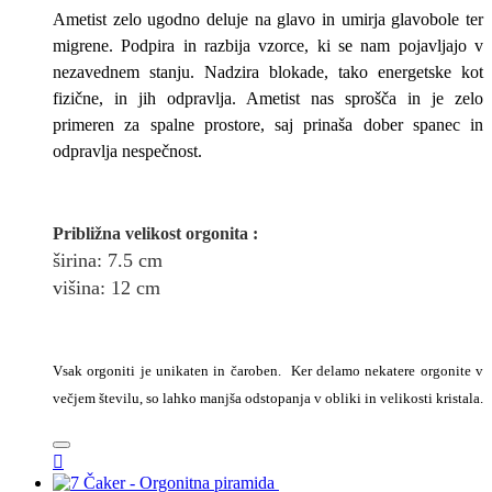
Ametist zelo ugodno deluje na glavo in umirja glavobole ter
migrene. Podpira in razbija vzorce, ki se nam pojavljajo v
nezavednem stanju. Nadzira blokade, tako energetske kot
fizične, in jih odpravlja. Ametist nas sprošča in je zelo
primeren za spalne prostore, saj prinaša dober spanec in
odpravlja nespečnost.
Približna v
elikost
orgonita
:
širina
: 7.5
cm
višina: 12
cm
Vsak orgoniti je unikaten in čaroben. Ker delamo nekatere orgonite v
večjem številu, so lahko manjša odstopanja v obliki in velikosti kristala.
