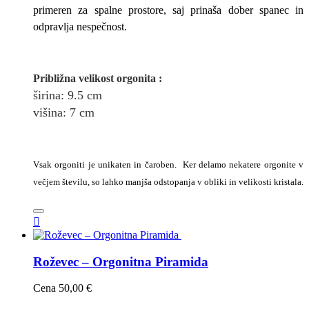
primeren za spalne prostore, saj prinaša dober spanec in
odpravlja nespečnost.
Približna v
elikost
orgonita
:
širina
: 9.5
cm
višina:
7
cm
Vsak orgoniti je unikaten in čaroben. Ker delamo nekatere orgonite v
večjem številu, so lahko manjša odstopanja v obliki in velikosti kristala.

Roževec – Orgonitna Piramida
Cena
50,00 €