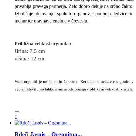
privablja pravega partnerja. Zelo dobro deluje na srčno čakro.
Izboljšuje delovanje spolnih organov, spodbuja ledvice in
mehur ter uravnava encime v črevesju.
Približna v
elikost
orgonita
:
širina
: 7.5
cm
višina: 12
cm
Vsak orgoniti je unikaten in čaroben. Ker delamo nekatere orgonite v
večjem številu, so lahko manjša odstopanja v obliki in velikosti kristala.

Rdeči Jaspis – Orgonitna...