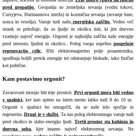
pred geopatijo
.
Geopatija so zemeljska sevanja (vodni tokovi,
Curryjeva, Harmannova mreža) in kozmična sevanja (sevanje lune,
sonca in vesolja). Varuje tudi našo
energijsko zaščito
.
Vedno več
strank se pritožuje, da so ljudje in okolica tisti, ki jim dnevno
vzamejo največ energije. Orgonit je najboljša zaščita naše energije
pred stresom, ljudmi in okolico.. Poleg vsega uspešno
pospešuje
regeneracijo celic
, ščiti elektromagnetno polje posameznika,
spodbuja boljši pretok energije ter odstranjuje blokade, tako fizične
kot psihične.
Kam postavimo orgonit?
Zavarovani morajo biti trije prostori.
Prvi orgonit mora biti vedno
v spalnici,
ker tam spimo na istem mestu lahko tudi 8 do 10 ur.
Orgonit v spalnici bo omogočil, da se naše telo spočije in
regenerira.
Drugi je v službi
.
Ta nas poleg elektrosmoga varuje tudi
pred okolico in slabo energijo ljudi.
Tretji prostor sta kuhinja in
dnevna soba
,
kjer imamo največ elektrosmog sevanja. Ne