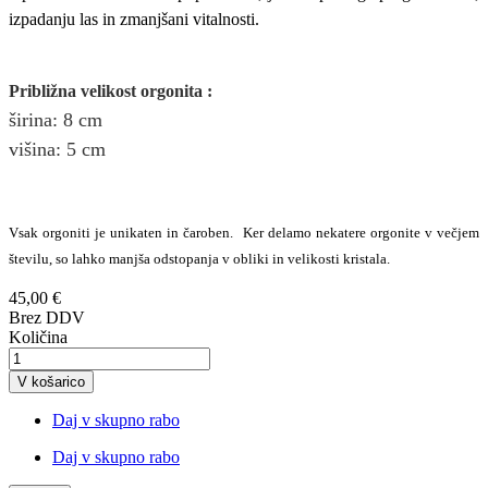
izpadanju las in zmanjšani vitalnosti.
Približna v
elikost
orgonita
:
širina
: 8
cm
višina:
5
cm
Vsak orgoniti je unikaten in čaroben. Ker delamo nekatere orgonite v večjem
številu, so lahko manjša odstopanja v obliki in velikosti kristala.
45,00 €
Brez DDV
Količina
V košarico
Daj v skupno rabo
Daj v skupno rabo