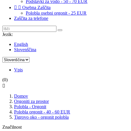
Podstavki za vodo - 50 - 70 EUR


Osebna Zaščita
Polobla osebni orgonit - 25 EUR
Zaščita za telefone
Jezik:
English
Slovenščina
Vpis
(0)

Domov
Orgoniti za prostor
Polobla - Orgonit
Polobla orgonit - 40 - 60 EUR
Tigrovo oko - orgonit polobla
Značilnost