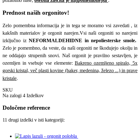
pozabimo nase,
osebna zaščita je najpomembnejša
.
Prednost naših orgonitov!
Zelo pomembna informacija je in tega se moramo vsi zavedati , iz
kakšnih materialov je orgonit narejen.Vsi naši orgoniti so narejeni
izključno iz
NEFORMALDEHIDNE in nepoliesterske smole.
Zelo je pomembno, da veste, da naši orgoniti ne škodujejo okolju in
ne oddajajo strupenih snovi. Naš orgonit je pravilno sestavljen, je
ozemljen in vsebuje vse elemente:
Bakreno ozemljeno spiralo, 5x
gorski kristal, več plasti kovine (baker, medenina, železo ...) in prave
kristale
.
SKU
Na zalogi
4 Izdelkov
Določene reference
11 drugi izdelki v isti kategoriji: