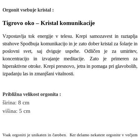
Orgonit vsebuje kristal :
Tigrovo oko – Kristal komunikacije
Vzpostavlja tok energije v telesu. Krepi samozavest in raztaplja
strahove Spodbuja komunikacijo in je zato dober kristal za šolarje in
poslovni svet, saj dviguje uspehe. Odličen je za umiritev,
koncentracijo in izvajanje meditacije. Zato je primeren za
hiperaktivne otroke. Krepi presnovo, jetra in pomaga pri glavobolih,
izpadanju las in zmanjšani vitalnosti.
Približna v
elikost
orgonita
:
širina
: 8
cm
višina:
5
cm
Vsak orgoniti je unikaten in čaroben. Ker delamo nekatere orgonite v večjem