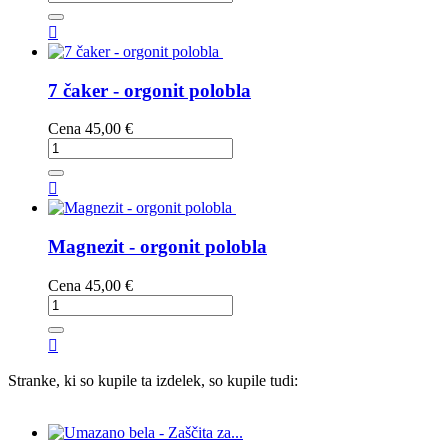

7 čaker - orgonit polobla
Cena
45,00 €

Magnezit - orgonit polobla
Cena
45,00 €

Stranke, ki so kupile ta izdelek, so kupile tudi: