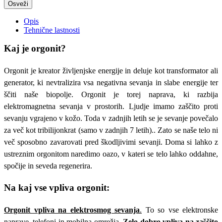
Opis
Tehnične lastnosti
Kaj je orgonit?
Orgonit je kreator življenjske energije in deluje kot transformator ali
generator, ki nevtralizira vsa negativna sevanja in slabe energije ter
ščiti naše biopolje. Orgonit je torej naprava, ki razbija
elektromagnetna sevanja v prostorih. Ljudje imamo zaščito proti
sevanju vgrajeno v kožo. Toda v zadnjih letih se je sevanje povečalo
za več kot tribilijonkrat (samo v zadnjih 7 letih).. Zato se naše telo ni
več sposobno zavarovati pred škodljivimi sevanji. Doma si lahko z
ustreznim orgonitom naredimo oazo, v kateri se telo lahko oddahne,
spočije in seveda regenerira.
Na kaj vse vpliva orgonit:
Orgonit vpliva na elektrosmog sevanja
.
To so vse elektronske
naprave, telefoni in mobilna omrežja.
Zelo dobro vpliva na zaščito