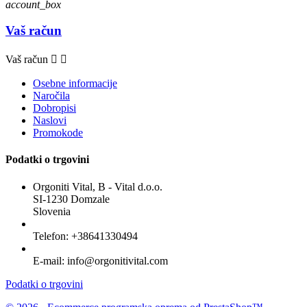
account_box
Vaš račun
Vaš račun


Osebne informacije
Naročila
Dobropisi
Naslovi
Promokode
Podatki o trgovini
Orgoniti Vital, B - Vital d.o.o.
SI-1230 Domzale
Slovenia
Telefon:
+38641330494
E-mail:
info@orgonitivital.com
Podatki o trgovini