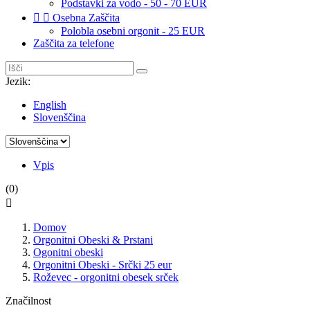
Podstavki za vodo - 50 - 70 EUR


Osebna Zaščita
Polobla osebni orgonit - 25 EUR
Zaščita za telefone
Jezik:
English
Slovenščina
Vpis
(0)

Domov
Orgonitni Obeski & Prstani
Ogonitni obeski
Orgonitni Obeski - Srčki 25 eur
Roževec - orgonitni obesek srček
Značilnost