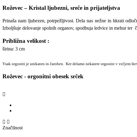
Roževec – Kristal ljubezni, sreče in prijateljstva
Prinaša nam ljubezen, potrpežljivost. Dela nas nežne in hkrati odl
Izboljšuje delovanje spolnih organov, spodbuja ledvice in mehur ter č
Približna velikost :
širina: 3 cm
Vsak orgoniti je unikaten in čaroben. Ker delamo nekatere orgonite v večjem števi
Roževec - orgonitni obesek srček



Značilnost