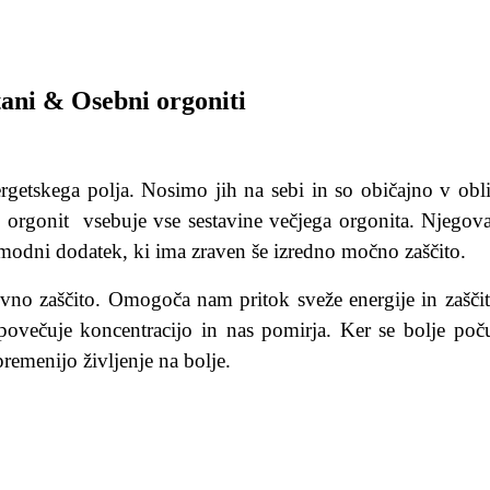
tani & Osebni orgoniti
ergetskega polja. Nosimo jih na sebi in so običajno v obl
 orgonit vsebuje vse sestavine večjega orgonita. Njegova
 modni dodatek, ki ima zraven še izredno močno zaščito.
no zaščito. Omogoča nam pritok sveže energije in zaščit
, povečuje koncentracijo in nas pomirja. Ker se bolje poč
remenijo življenje na bolje.