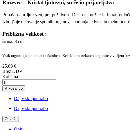
Roževec – Kristal ljubezni, sreče in prijateljstva
Prinaša nam ljubezen, potrpežljivost. Dela nas nežne in hkrati odl
Izboljšuje delovanje spolnih organov, spodbuja ledvice in mehur ter č
Približna velikost :
širina: 3 cm
Vsak orgoniti je unikaten in čaroben. Ker delamo nekatere orgonite v večjem števi
25,00 €
Brez DDV
Količina
V košarico
Daj v skupno rabo
Daj v skupno rabo
Opis