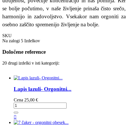
utrujenost, povečuje koncentracijo in nas pomirja. Ker
se bolje počutimo, v naše življenje prinaša čisto srečo,
harmonijo in zadovoljstvo. Vsekakor nam orgoniti za
osebno zaščito spremenijo življenje na bolje.
SKU
Na zalogi
5 Izdelkov
Določene reference
20 drugi izdelki v isti kategoriji:
Lapis lazuli- Orgonitni...
Cena
25,00 €
