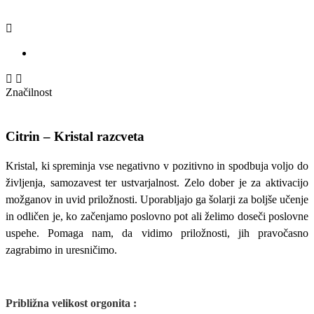



Značilnost
Citrin – Kristal razcveta
Kristal, ki spreminja vse negativno v pozitivno in spodbuja voljo do
življenja, samozavest ter ustvarjalnost. Zelo dober je za aktivacijo
možganov in uvid priložnosti. Uporabljajo ga šolarji za boljše učenje
in odličen je, ko začenjamo poslovno pot ali želimo doseči poslovne
uspehe. Pomaga nam, da vidimo priložnosti, jih pravočasno
zagrabimo in uresničimo.
Približna v
elikost
orgonita
: