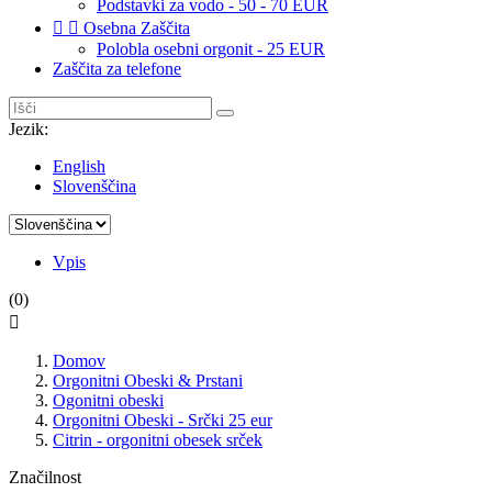
Podstavki za vodo - 50 - 70 EUR


Osebna Zaščita
Polobla osebni orgonit - 25 EUR
Zaščita za telefone
Jezik:
English
Slovenščina
Vpis
(0)

Domov
Orgonitni Obeski & Prstani
Ogonitni obeski
Orgonitni Obeski - Srčki 25 eur
Citrin - orgonitni obesek srček
Značilnost