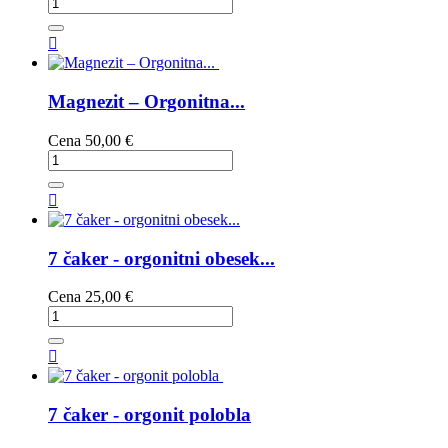

Magnezit – Orgonitna...
Cena
50,00 €

7 čaker - orgonitni obesek...
Cena
25,00 €

7 čaker - orgonit polobla