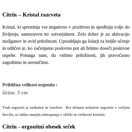
Citrin – Kristal razcveta
Kristal, ki spreminja vse negativno v pozitivno in spodbuja voljo do
življenja, samozavest ter ustvarjalnost. Zelo dober je za aktivacijo
možganov in uvid priložnosti. Uporabljajo ga šolarji za boljše učenje
in odličen je, ko začenjamo poslovno pot ali želimo doseči poslovne
uspehe. Pomaga nam, da vidimo priložnosti, jih pravočasno
zagrabimo in uresničimo.
Približna v
elikost
orgonita
:
širina
: 3
cm
Vsak orgoniti je unikaten in čaroben. Ker delamo nekatere orgonite v večjem
številu, so lahko manjša odstopanja v obliki in velikosti kristala.
Citrin - orgonitni obesek srček