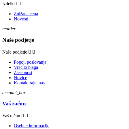
Izdelki


Znižana cena
Novosti
reorder
Naše podjetje
Naše podjetje


Pogoji poslovanja
Vračilo blaga
Zasebnost
Novice
Kontaktirajte nas
account_box
Vaš račun
Vaš račun


Osebne informacije