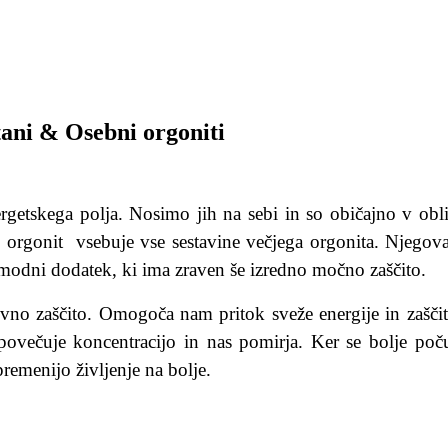
tani & Osebni orgoniti
ergetskega polja. Nosimo jih na sebi in so običajno v obl
 orgonit vsebuje vse sestavine večjega orgonita. Njegova
 modni dodatek, ki ima zraven še izredno močno zaščito.
no zaščito. Omogoča nam pritok sveže energije in zaščit
, povečuje koncentracijo in nas pomirja. Ker se bolje poč
remenijo življenje na bolje.