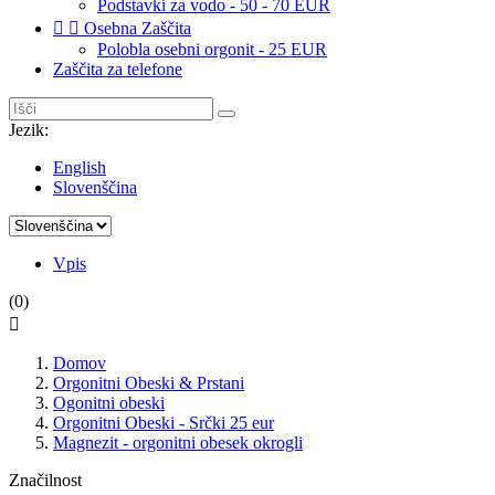
Podstavki za vodo - 50 - 70 EUR


Osebna Zaščita
Polobla osebni orgonit - 25 EUR
Zaščita za telefone
Jezik:
English
Slovenščina
Vpis
(0)

Domov
Orgonitni Obeski & Prstani
Ogonitni obeski
Orgonitni Obeski - Srčki 25 eur
Magnezit - orgonitni obesek okrogli
Značilnost